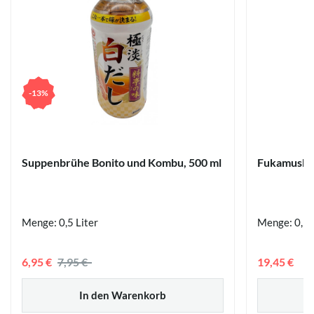
-13%
Suppenbrühe Bonito und Kombu, 500 ml
Fukamushi-
Menge: 0,5 Liter
Menge: 0,1 
6,95 €
7,95 €
19,45 €
In den Warenkorb