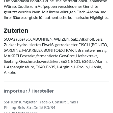
Die Shirodashi Bonito-Brühe ist eine traditionell-japanische
Würzsoße, die zum Aufpeppen verschiedener Gerichte
genutzt werden kann. Mit ihrem würzigen Fisch-Aroma und
ihrer Säure sorgt sie für authentische kulinarische Highlights.
Zutaten
SOJAsauce (SOJABOHNEN, WEIZEN, Salz, Alkohol), Salz,
Zucker, hydrolisiertes Eiweiß, getrockneter FISCH (BONITO,
SARDINE, MAKRELE), BONITOEXTRAKT, Branntweinessig,
MAKRELEextrakt, fermentierte Gewürze, Hefeextrakt,
Seetang, Geschmacksverstärker: E621, E631, E363, L-Alanin,
L-Asparaginsäure, E640, E635, L-Arginin, L-Prolin, L-Lysin,
Alkohol
Importeur / Hersteller
SSP Konsumgueter Trade & Consult GmbH
Philipp-Reis-Straße 15 B3/B4
63128 Dietzenbach