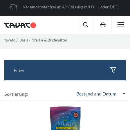
Versandkostenfrei ab 49 € bis 4kg mit DHL oder DPD
tavato
Basis
Stärke & Bindemittel
Filter
Bestand und Datum
Sortierung: