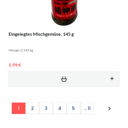
Eingelegtes Mischgemüse, 145 g
Menge: 0,145 kg
5,99 €
1
2
3
4
5
... 11