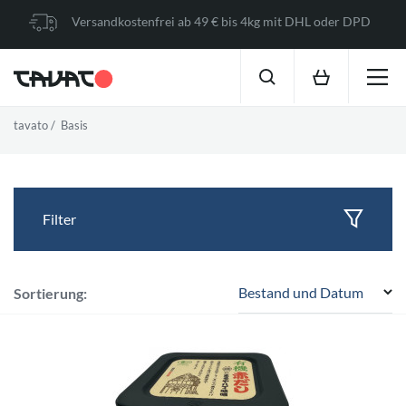
Versandkostenfrei ab 49 € bis 4kg mit DHL oder DPD
tavato
Basis
Filter
Bestand und Datum
Sortierung: