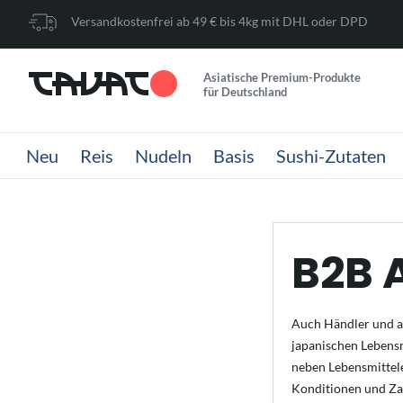
Versandkostenfrei ab 49 € bis 4kg mit DHL oder DPD
Asiatische Premium-Produkte
für Deutschland
Neu
Reis
Nudeln
Basis
Sushi-Zutaten
B2B 
Auch Händler und a
japanischen Lebensm
neben Lebensmittel
Konditionen und Z