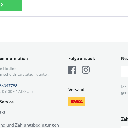
eninformation
Folge uns auf:
New
e Hotline
nische Unterstützung unter:
66397788
Ich
Versand:
, 09:00 - 17:00 Uhr
gen
Service
akt
Za
and und Zahlungsbedingungen