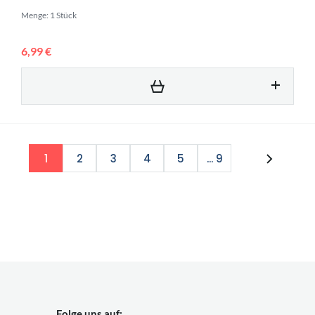
Menge: 1 Stück
6,99 €
1
2
3
4
5
... 9
Folge uns auf: