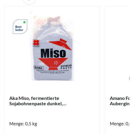
Aka Miso, fermentierte
Amano Food
Sojabohnenpaste dunkel,...
Auberginen,
Menge: 0,5 kg
Menge: 0,0