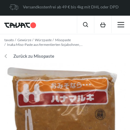
Versandkostenfrei ab 49 € bis 4kg mit DHL oder DPD
tavato
Gewürze
Würzpaste
Misopaste
Inaka Miso-Paste aus fermentierten Sojabohnen,...
Zurück zu Misopaste