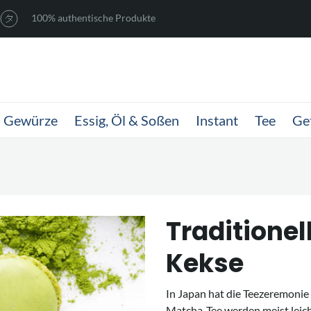
100% authentische Produkte
Gewürze
Essig, Öl & Soßen
Instant
Tee
Ge
Traditionel
Kekse
In Japan hat die Teezeremonie
Matcha-Tee werden meist leich