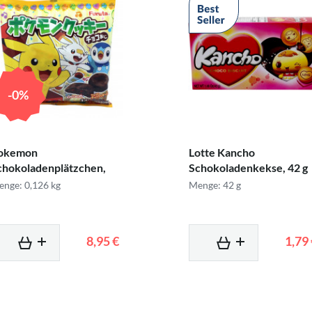
-0%
okemon
Lotte Kancho
chokoladenplätzchen,
Schokoladenkekse, 42 g
26 g
nge: 0,126 kg
Menge: 42 g
8,95 €
1,79