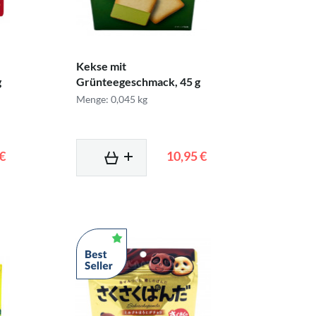
Kekse mit
g
Grünteegeschmack, 45 g
Menge: 0,045 kg
 €
10,95 €