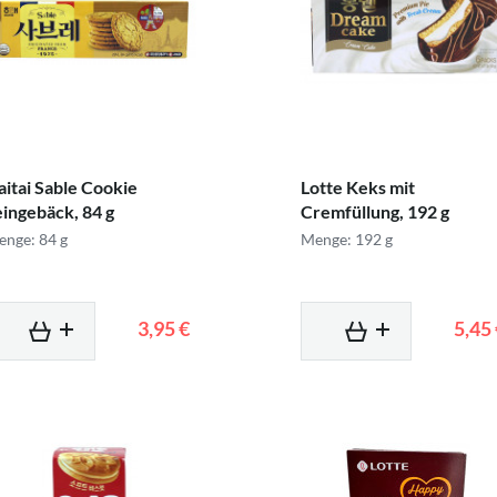
aitai Sable Cookie
Lotte Keks mit
eingebäck, 84 g
Cremfüllung, 192 g
nge: 84 g
Menge: 192 g
3,95 €
5,45