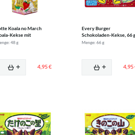
otte Koala no March
Every Burger
oala-Kekse mit
Schokoladen-Kekse, 66 
dbeere,...
nge: 48 g
Menge: 66 g
4,95 €
4,95