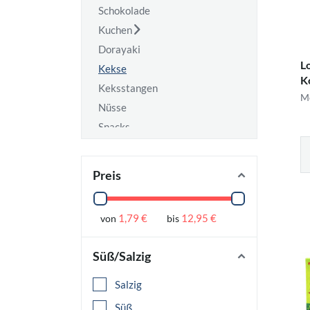
Schokolade
Kuchen
Dorayaki
L
Kekse
K
Keksstangen
Er
Me
Nüsse
Snacks
Chips
Reiscracker
Preis
Specials
1,79 €
12,95 €
von
bis
Süß/Salzig
Salzig
Süß