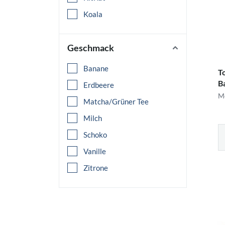
Koala
Geschmack
Banane
T
B
Erdbeere
Me
Matcha/Grüner Tee
Milch
Schoko
Vanille
Zitrone