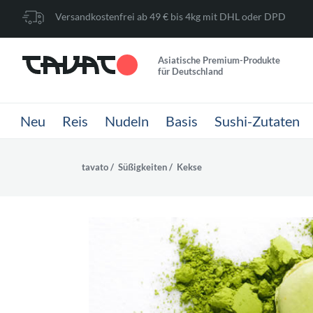
Versandkostenfrei ab 49 € bis 4kg mit DHL oder DPD
Asiatische Premium-Produkte
für Deutschland
Neu
Reis
Nudeln
Basis
Sushi-Zutaten
tavato
Süßigkeiten
Kekse