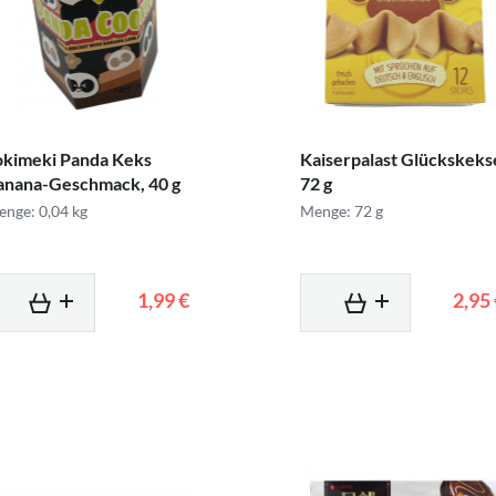
okimeki Panda Keks
Kaiserpalast Glückskeks
anana-Geschmack, 40 g
72 g
nge: 0,04 kg
Menge: 72 g
1,99 €
2,95