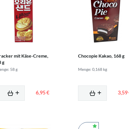
racker mit Käse-Creme,
Chocopie Kakao, 168 g
8 g
nge: 58 g
Menge: 0,168 kg
6,95 €
3,59