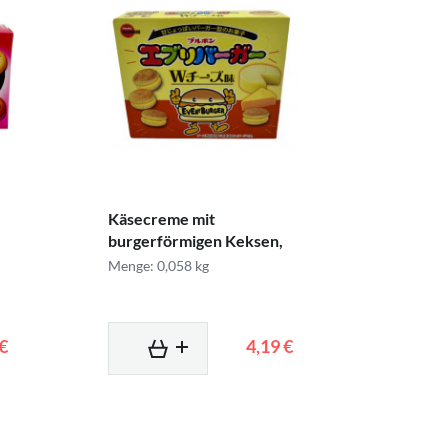
Käsecreme mit
burgerförmigen Keksen,
58 g
Menge: 0,058 kg
 €
4,19 €