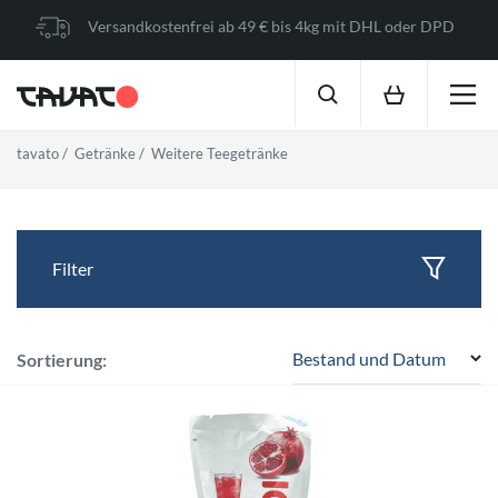
Versandkostenfrei ab 49 € bis 4kg mit DHL oder DPD
tavato
Getränke
Weitere Teegetränke
Filter
Bestand und Datum
Sortierung: