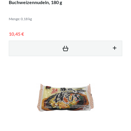
Buchweizennudeln, 180 g
Menge: 0,18 kg
10,45 €