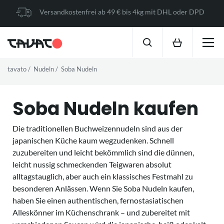
Versandkostenfrei ab 49 € bis 4kg mit DHL oder DPD
tavato
Nudeln
Soba Nudeln
Soba Nudeln kaufen
Die traditionellen Buchweizennudeln sind aus der
japanischen Küche kaum wegzudenken. Schnell
zuzubereiten und leicht bekömmlich sind die dünnen,
leicht nussig schmeckenden Teigwaren absolut
alltagstauglich, aber auch ein klassisches Festmahl zu
besonderen Anlässen. Wenn Sie Soba Nudeln kaufen,
haben Sie einen authentischen, fernostasiatischen
Alleskönner im Küchenschrank – und zubereitet mit