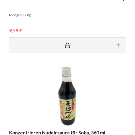
Menge: 0,2 kg
9,59 €
Konzentrieren Nudelnsauce für Soba, 360 ml