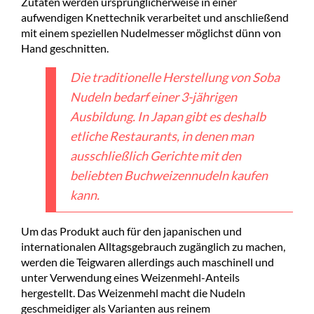
Zutaten werden ursprünglicherweise in einer
aufwendigen Knettechnik verarbeitet und anschließend
mit einem speziellen Nudelmesser möglichst dünn von
Hand geschnitten.
Die traditionelle Herstellung von Soba
Nudeln bedarf einer 3-jährigen
Ausbildung. In Japan gibt es deshalb
etliche Restaurants, in denen man
ausschließlich Gerichte mit den
beliebten Buchweizennudeln kaufen
kann.
Um das Produkt auch für den japanischen und
internationalen Alltagsgebrauch zugänglich zu machen,
werden die Teigwaren allerdings auch maschinell und
unter Verwendung eines Weizenmehl-Anteils
hergestellt. Das Weizenmehl macht die Nudeln
geschmeidiger als Varianten aus reinem