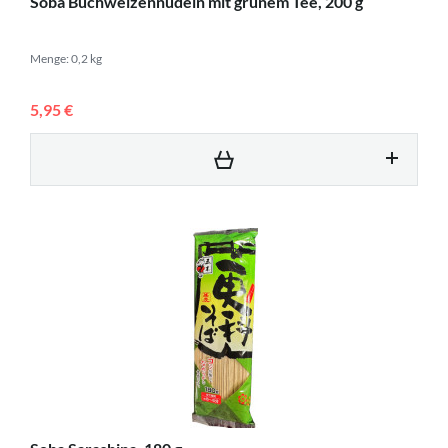
Soba Buchweizennudeln mit grünem Tee, 200 g
Menge: 0,2 kg
5,95 €