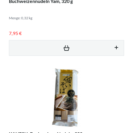
Buchweizennudeln Yam, 320 g
Menge: 0,32 kg
7,95 €