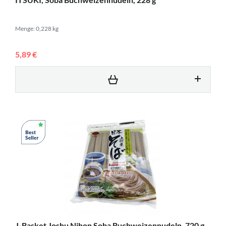
Menge: 0,228 kg
5,89 €
J-Basket Joshu Nihon Soba Buchweizennudeln, 720 g