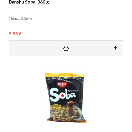
Banshu Soba, 360 g
Menge: 0,36 kg
5,95 €