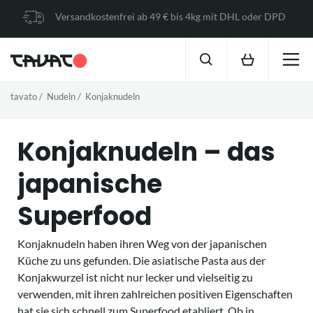
Versandkostenfrei ab 49 € bis 4kg mit DHL oder DPD
tavato
Nudeln
Konjaknudeln
Konjaknudeln – das
japanische
Superfood
Konjaknudeln haben ihren Weg von der japanischen
Küche zu uns gefunden. Die asiatische Pasta aus der
Konjakwurzel ist nicht nur lecker und vielseitig zu
verwenden, mit ihren zahlreichen positiven Eigenschaften
hat sie sich schnell zum Superfood etabliert. Ob in