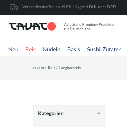
Versandkostenfrei ab 49 € bis 4kg mit DHL oder DPD
Asiatische Premium-Produkte
für Deutschland
Neu
Reis
Nudeln
Basis
Sushi-Zutaten
tavato
Reis
Langkornreis
Kategorien