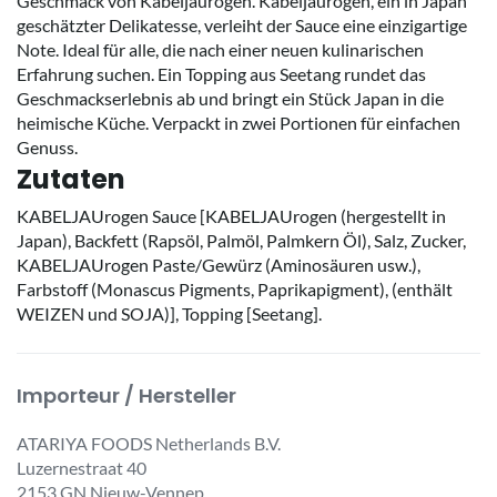
Geschmack von Kabeljaurogen. Kabeljaurogen, ein in Japan
geschätzter Delikatesse, verleiht der Sauce eine einzigartige
Note. Ideal für alle, die nach einer neuen kulinarischen
Erfahrung suchen. Ein Topping aus Seetang rundet das
Geschmackserlebnis ab und bringt ein Stück Japan in die
heimische Küche. Verpackt in zwei Portionen für einfachen
Genuss.
Zutaten
KABELJAUrogen Sauce [KABELJAUrogen (hergestellt in
Japan), Backfett (Rapsöl, Palmöl, Palmkern Öl), Salz, Zucker,
KABELJAUrogen Paste/Gewürz (Aminosäuren usw.),
Farbstoff (Monascus Pigments, Paprikapigment), (enthält
WEIZEN und SOJA)], Topping [Seetang].
Importeur / Hersteller
ATARIYA FOODS Netherlands B.V.
Luzernestraat 40
2153 GN Nieuw-Vennep