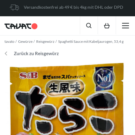
Versandkostenfrei ab 49 € bis 4kg mit DHL oder DPD
tavato
Gewürze
Reisgewürz
Spaghetti Sauce mit Kabeljaurogen, 53,4 g
Zurück zu Reisgewürz