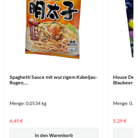
Spaghetti Sauce mit wurzigem Kabeljau-
House Dess
Rogen,...
Blaubeere,
Menge: 0,0534 kg
Menge: 0,2 
6,45 €
5,29 €
In den Warenkorb