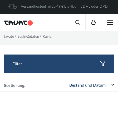
Versandkostenfrei ab 49 € bis 4kg mit DHL oder DPD
tavato
Sushi-Zutaten
Kaviar
Filter
Bestand und Datum
Sortierung: