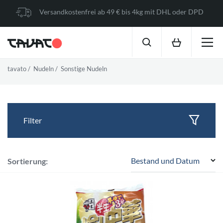
Versandkostenfrei ab 49 € bis 4kg mit DHL oder DPD
tavato
Nudeln
Sonstige Nudeln
Filter
Bestand und Datum
Sortierung: