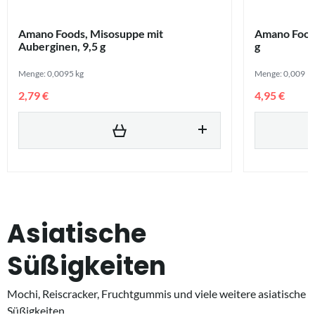
Amano Foods, Misosuppe mit
Amano Foods
Auberginen, 9,5 g
g
Menge: 0,0095 kg
Menge: 0,009
2,79 €
4,95 €
Asiatische
Süßigkeiten
Mochi, Reiscracker, Fruchtgummis und viele weitere asiatische
Süßigkeiten.