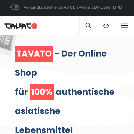
Versandkostenfrei ab 49 € bis 4kg mit DHL oder DPD
TAVATO
- Der Online
Shop
für
100%
authentische
asiatische
Lebensmittel