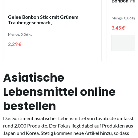
Bonbon Pfla
Gelee Bonbon Stick mit Grünem
Menge: 0,06 kg
Traubengeschmack,...
3,45 €
Menge: 0,06 kg
2,29 €
Asiatische
Lebensmittel online
bestellen
Das Sortiment asiatischer Lebensmittel von tavato.de umfasst
rund 2.000 Produkte. Der Fokus liegt dabei auf Produkten aus
Japan und Korea. Stetig kommen neue Artikel hinzu, so dass