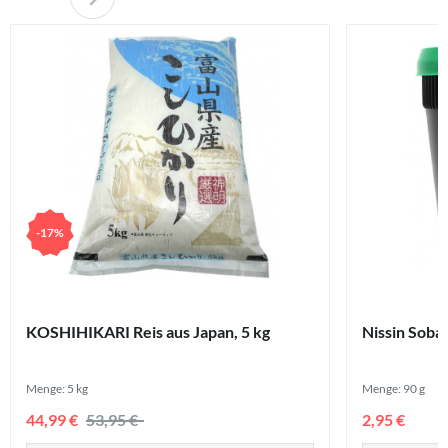
-17%
KOSHIHIKARI Reis aus Japan, 5 kg
Nissin Soba 
Menge: 5 kg
Menge: 90 g
44,99 €
53,95 €
2,95 €