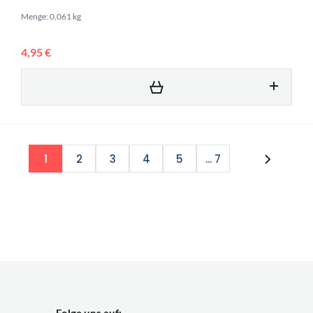
Menge: 0,061 kg
4,95 €
1
2
3
4
5
... 7
Folge uns auf: