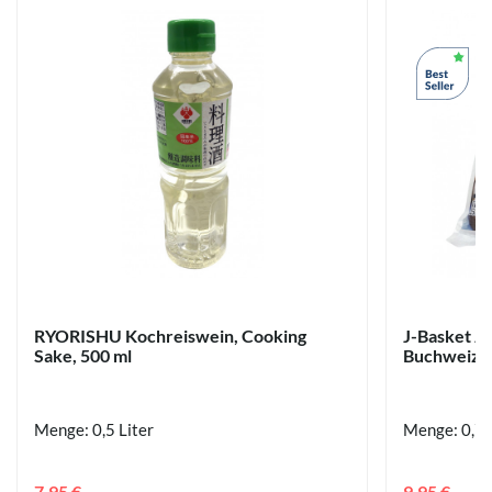
RYORISHU Kochreiswein, Cooking
J-Basket J
Sake, 500 ml
Buchweizen
Menge: 0,5 Liter
Menge: 0,72
7,95 €
9,95 €