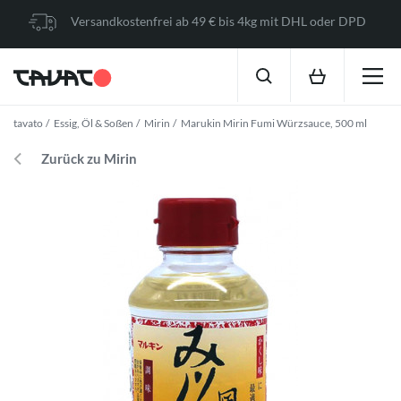
Versandkostenfrei ab 49 € bis 4kg mit DHL oder DPD
tavato
Essig, Öl & Soßen
Mirin
Marukin Mirin Fumi Würzsauce, 500 ml
Zurück zu Mirin