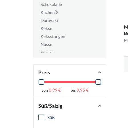
Schokolade
Kuchen
Dorayaki
M
Kekse
B
Keksstangen
Me
Nüsse
Snacks
Chips
Reiscracker
Preis
Specials
0,99 €
9,95 €
von
bis
Süß/Salzig
Süß