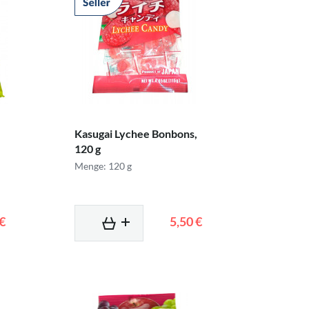
Kasugai Lychee Bonbons,
120 g
Menge: 120 g
 €
5,50 €