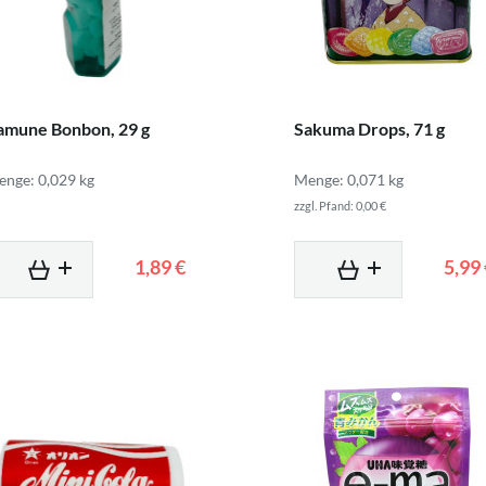
amune Bonbon, 29 g
Sakuma Drops, 71 g
nge: 0,029 kg
Menge: 0,071 kg
zzgl. Pfand: 0,00 €
1,89 €
5,99