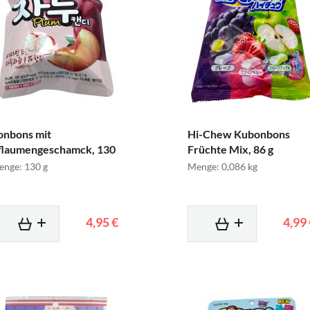
onbons mit
Hi-Chew Kubonbons
flaumengeschamck, 130
Früchte Mix, 86 g
nge: 130 g
Menge: 0,086 kg
4,95 €
4,99