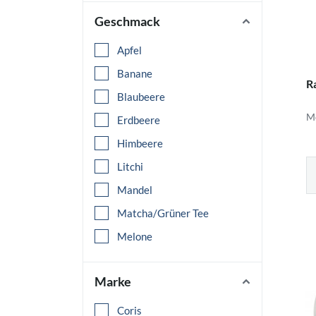
Geschmack
Apfel
Banane
R
Blaubeere
Me
Erdbeere
Himbeere
Litchi
Mandel
Matcha/Grüner Tee
Melone
Milch
Marke
Orange
Pfirsich
Coris