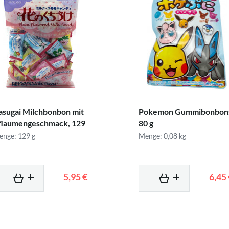
asugai Milchbonbon mit
Pokemon Gummibonbon
flaumengeschmack, 129
80 g
nge: 129 g
Menge: 0,08 kg
5,95 €
6,45