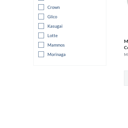
Pflaume
Crown
Schoko
Glico
Traube
Kasugai
Zitrone
Lotte
M
Mammos
Co
Morinaga
Me