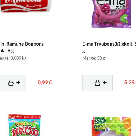
ini Ramune Bonbons
E-ma Traubensüßigkeit, 
la, 9 g
g
nge: 0,009 kg
Menge: 50 g
0,99 €
5,29