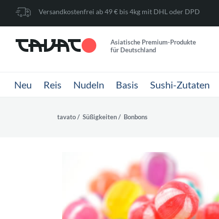
Versandkostenfrei ab 49 € bis 4kg mit DHL oder DPD
Asiatische Premium-Produkte
für Deutschland
Neu
Reis
Nudeln
Basis
Sushi-Zutaten
tavato
Süßigkeiten
Bonbons