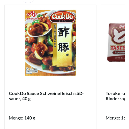
CookDo Sauce Schweinefleisch süß-
Torokeru E
sauer, 40 g
Rinderrago
Menge: 140 g
Menge: 160