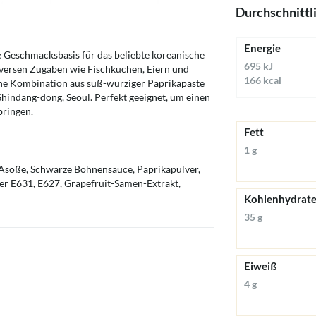
Durchschnittl
Energie
e Geschmacksbasis für das beliebte koreanische
695 kJ
iversen Zugaben wie Fischkuchen, Eiern und
166 kcal
che Kombination aus süß-würziger Paprikapaste
Shindang-dong, Seoul. Perfekt geeignet, um einen
bringen.
Fett
1 g
JAsoße, Schwarze Bohnensauce, Paprikapulver,
r E631, E627, Grapefruit-Samen-Extrakt,
Kohlenhydrat
35 g
Eiweiß
4 g