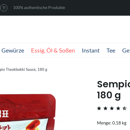
100% authentische Produkte
Gewürze
Essig, Öl & Soßen
Instant
Tee
Ge
io Tteokbokki Sauce, 180 g
Sempio
180 g
Menge: 0,18 kg