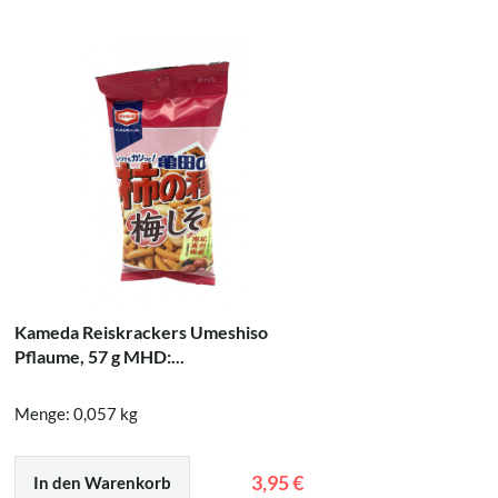
Kameda Reiskrackers Umeshiso
Kikkoma
Pflaume, 57 g MHD:...
Shoyu, 2
Menge: 0,057 kg
Menge: 0,
3,95 €
In den Warenkorb
In den