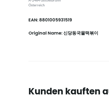
A-2464 Göttlesbrunn
Österreich
EAN: 8801005931519
Original Name: 신당동국물떡볶이
Kunden kauften 