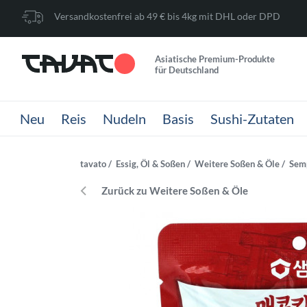
Versandkostenfrei ab 49 € bis 4kg mit DHL oder DPD
Asiatische Premium-Produkte
für Deutschland
Neu
Reis
Nudeln
Basis
Sushi-Zutaten
tavato
Essig, Öl & Soßen
Weitere Soßen & Öle
Semp
Zurück zu Weitere Soßen & Öle