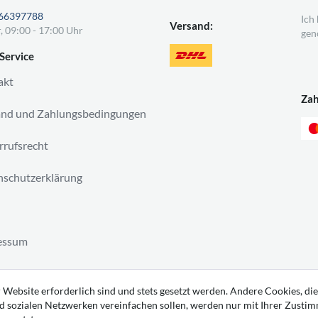
66397788
Ich
Versand:
, 09:00 - 17:00 Uhr
gen
Service
akt
Za
and und Zahlungsbedingungen
rufsrecht
schutzerklärung
essum
ag widerrufen
 Website erforderlich sind und stets gesetzt werden. Andere Cookies, die
d sozialen Netzwerken vereinfachen sollen, werden nur mit Ihrer Zusti