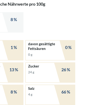
iche Nährwerte pro 100g
8 %
davon gesättigte
1 %
0 %
Fettsäuren
0 g
e
Zucker
13 %
26 %
24 g
Salz
8 %
66 %
4 g