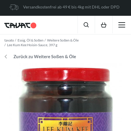
Versandkostenfrei ab 49 € bis 4kg mit DHL oder DPD
tavato
Essig, Öl & Soßen
Weitere Soßen & Öle
Lee Kum Kee Hoisin-Sauce, 397 g
Zurück zu Weitere Soßen & Öle