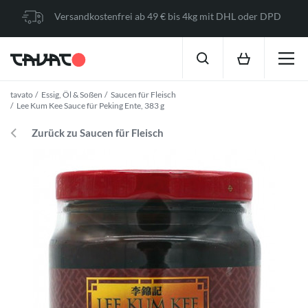
Versandkostenfrei ab 49 € bis 4kg mit DHL oder DPD
tavato
Essig, Öl & Soßen
Saucen für Fleisch
Lee Kum Kee Sauce für Peking Ente, 383 g
Zurück zu Saucen für Fleisch