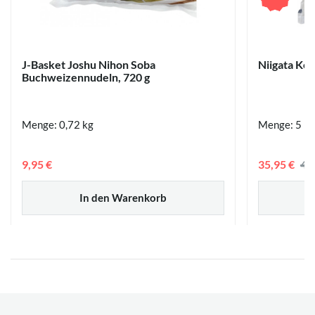
J-Basket Joshu Nihon Soba
Niigata Kos
Buchweizennudeln, 720 g
Menge: 0,72 kg
Menge: 5 kg
9,95 €
35,95 €
42
In den Warenkorb