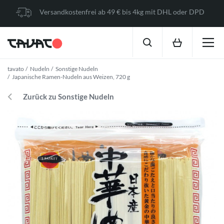
Versandkostenfrei ab 49 € bis 4kg mit DHL oder DPD
tavato
Nudeln
Sonstige Nudeln
Japanische Ramen-Nudeln aus Weizen, 720 g
Zurück zu Sonstige Nudeln