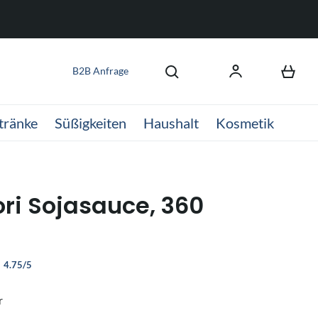
B2B Anfrage
tränke
Süßigkeiten
Haushalt
Kosmetik
ori Sojasauce, 360
4.75/5
r