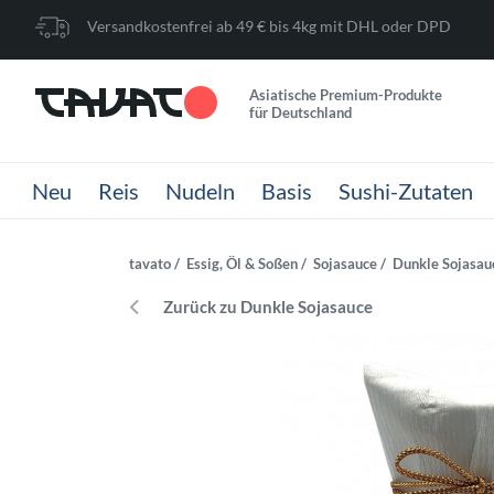
Versandkostenfrei ab 49 € bis 4kg mit DHL oder DPD
Asiatische Premium-Produkte
für Deutschland
Neu
Reis
Nudeln
Basis
Sushi-Zutaten
tavato
Essig, Öl & Soßen
Sojasauce
Dunkle Sojasau
Zurück zu Dunkle Sojasauce