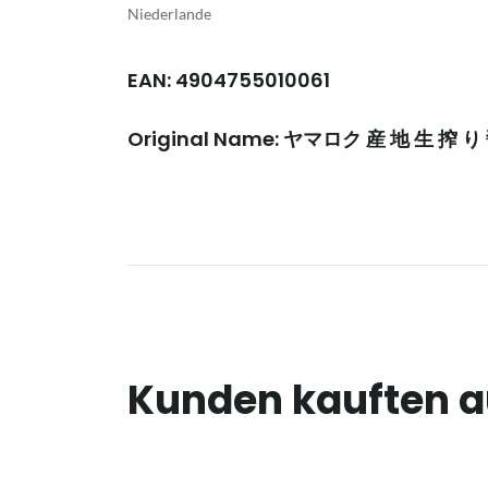
Niederlande
EAN: 4904755010061
Original Name: ヤマロク 産 地 生 搾 り
Kunden kauften 