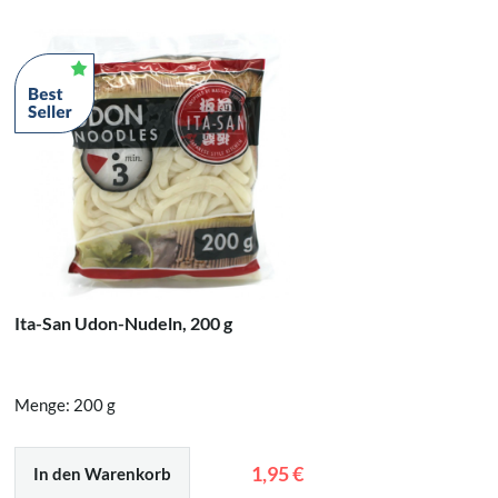
Ita-San Udon-Nudeln, 200 g
Hinode H
Menge: 200 g
Menge: 0,
1,95 €
In den Warenkorb
In den