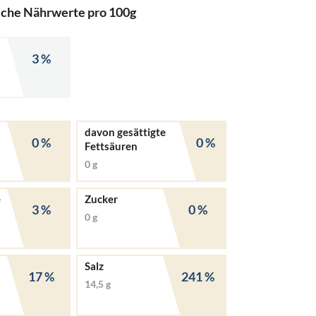
iche Nährwerte pro 100g
3 %
davon gesättigte
0 %
0 %
Fettsäuren
0 g
e
Zucker
3 %
0 %
0 g
Salz
17 %
241 %
14,5 g