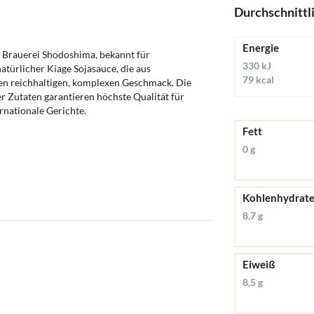
Durchschnittl
Energie
 Brauerei Shodoshima, bekannt für
330 kJ
türlicher Kiage Sojasauce, die aus
79 kcal
en reichhaltigen, komplexen Geschmack. Die
er Zutaten garantieren höchste Qualität für
rnationale Gerichte.
Fett
0 g
Kohlenhydrat
8,7 g
Eiweiß
8,5 g