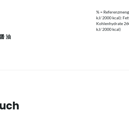
% = Referenzmenge
kJ/ 2000 kcal): Fet
Kohlenhydrate 260 
kJ/ 2000 kcal)
 醤 油
auch