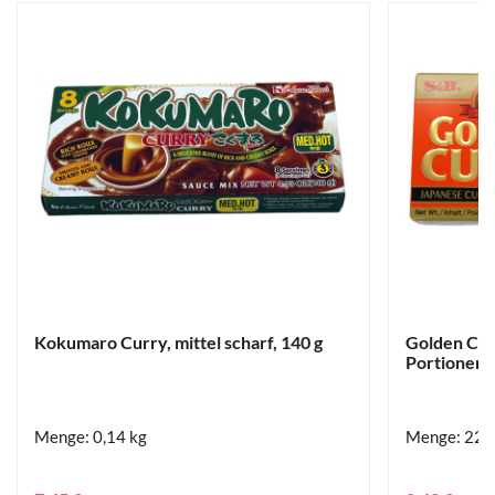
Kokumaro Curry, mittel scharf, 140 g
Golden Cur
Portionen, 
Menge: 0,14 kg
Menge: 220