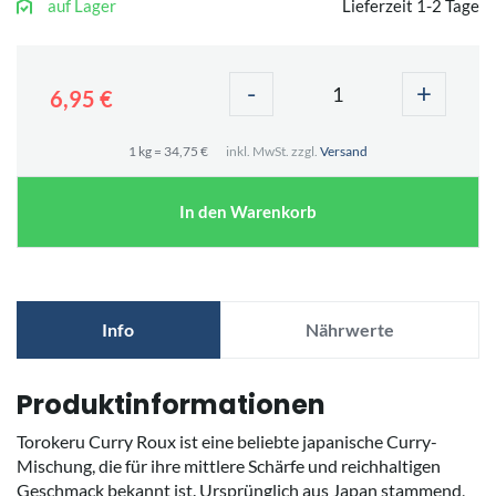
auf Lager
Lieferzeit 1-2 Tage
-
+
6,95 €
1 kg = 34,75 €
inkl. MwSt. zzgl.
Versand
In den Warenkorb
Info
Nährwerte
Produktinformationen
Torokeru Curry Roux ist eine beliebte japanische Curry-
Mischung, die für ihre mittlere Schärfe und reichhaltigen
Geschmack bekannt ist. Ursprünglich aus Japan stammend,