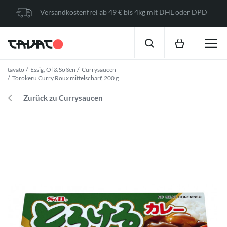
Versandkostenfrei ab 49 € bis 4kg mit DHL oder DPD
tavato
Essig, Öl & Soßen
Currysaucen
Torokeru Curry Roux mittelscharf, 200 g
Zurück zu Currysaucen