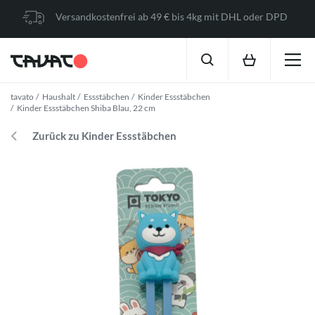
Versandkostenfrei ab 49 € bis 4kg mit DHL oder DPD
tavato
Haushalt
Essstäbchen
Kinder Essstäbchen
Kinder Essstäbchen Shiba Blau, 22 cm
Zurück zu Kinder Essstäbchen