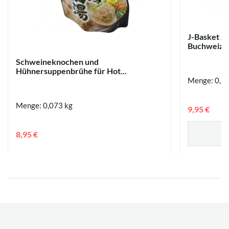
J-Basket J
Buchweizen
Schweineknochen und
Hühnersuppenbrühe für Hot...
Menge: 0,72
Menge: 0,073 kg
9,95 €
8,95 €