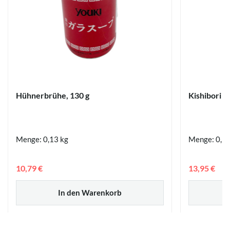
Hühnerbrühe, 130 g
Kishibori S
Menge: 0,13 kg
Menge: 0,36
10,79 €
13,95 €
In den Warenkorb