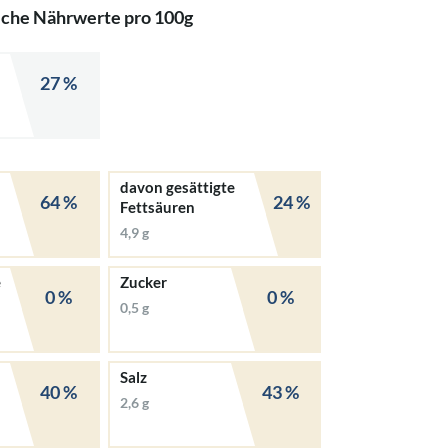
iche Nährwerte pro 100g
27 %
davon gesättigte
64 %
24 %
Fettsäuren
4,9 g
e
Zucker
0 %
0 %
0,5 g
Salz
40 %
43 %
2,6 g