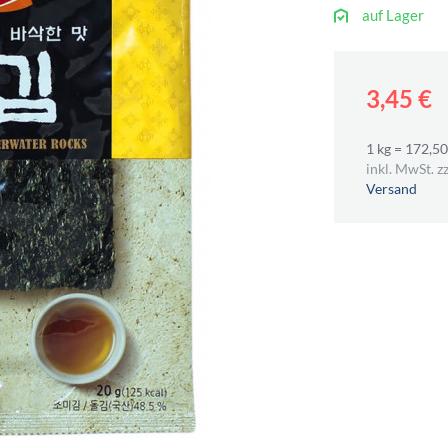
auf Lager
3,45 €
1 kg = 172,50
inkl. MwSt. zz
Versand