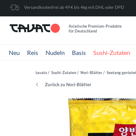
Versandkostenfrei ab 49 € bis 4kg mit DHL oder DPD
Asiatische Premium-Produkte
für Deutschland
Neu
Reis
Nudeln
Basis
Sushi-Zutaten
tavato
Sushi-Zutaten
Nori-Blätter
Seetang geröstet
Zurück zu Nori-Blätter