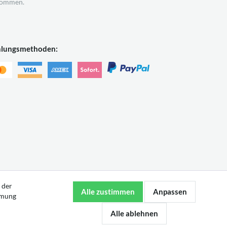
ommen.
hlungsmethoden:
 der
mmung