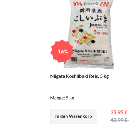
-16%
Niigata Koshiibuki Reis, 5 kg
Menge: 5 kg
35,95 €
In den Warenkorb
42,99 €