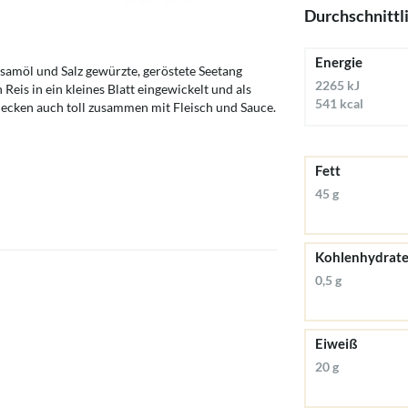
Durchschnittl
Energie
esamöl und Salz gewürzte, geröstete Seetang
2265 kJ
Reis in ein kleines Blatt eingewickelt und als
541 kcal
ecken auch toll zusammen mit Fleisch und Sauce.
Fett
45 g
Kohlenhydrat
0,5 g
Eiweiß
20 g