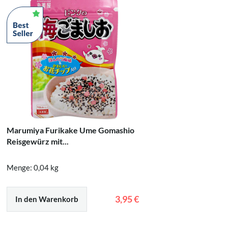
Marumiya Furikake Ume Gomashio
Schwein
Reisgewürz mit...
Hühnersu
Menge: 0,04 kg
Menge: 0
3,95 €
In den Warenkorb