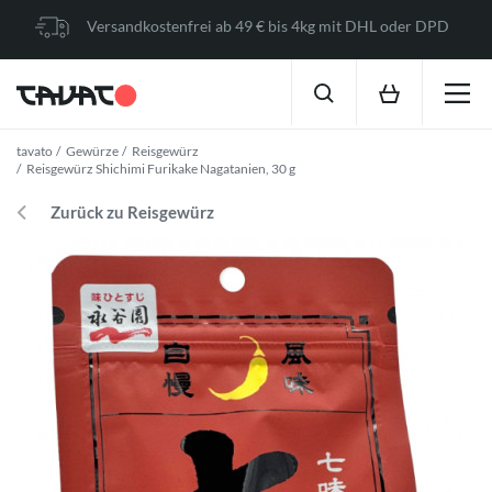
Versandkostenfrei ab 49 € bis 4kg mit DHL oder DPD
tavato
Gewürze
Reisgewürz
Reisgewürz Shichimi Furikake Nagatanien, 30 g
Zurück zu Reisgewürz