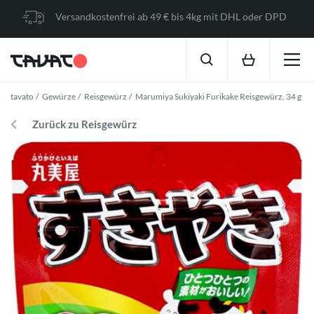
Versandkostenfrei ab 49 € bis 4kg mit DHL oder DPD
tavato
Gewürze
Reisgewürz
Marumiya Sukiyaki Furikake Reisgewürz, 34 g
Zurück zu Reisgewürz