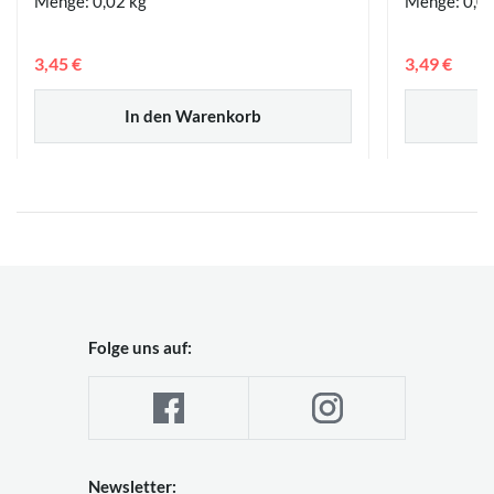
Menge: 0,02 kg
Menge: 0,0
3,45 €
3,49 €
In den Warenkorb
Folge uns auf:
Newsletter: