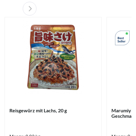
Reisgewürz mit Lachs, 20 g
Marumiya F
Geschmack,