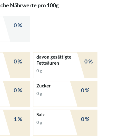
iche Nährwerte pro 100g
0 %
davon gesättigte
0 %
0 %
Fettsäuren
0 g
e
Zucker
0 %
0 %
0 g
Salz
1 %
0 %
0 g