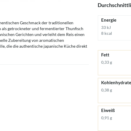
Durchschnittl
Energie
hentischen Geschmack der traditionellen
33 kJ
als getrockneter und fermentierter Thunfisch
8 kcal
apanischen Gerichten und verleiht dem Reis einen
nelle Zubereitung von aromatischen
alle, die die authentische japanische Küche direkt
Fett
0,33 g
Kohlenhydrat
0,38 g
Eiweiß
0,91 g