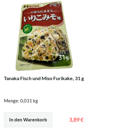
Tanaka Fisch und Miso Furikake, 31 g
Marumiya
Reisgewür
Menge: 0,031 kg
Menge: 0
3,89 €
In den Warenkorb
In den