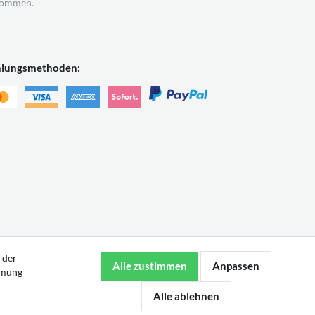
ommen.
hlungsmethoden:
 der
mmung