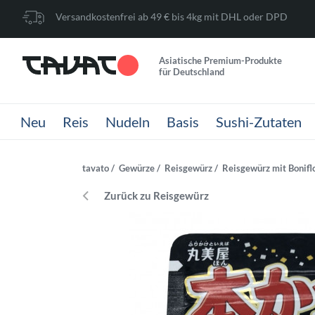
Versandkostenfrei ab 49 € bis 4kg mit DHL oder DPD
Asiatische Premium-Produkte
für Deutschland
Neu
Reis
Nudeln
Basis
Sushi-Zutaten
tavato
Gewürze
Reisgewürz
Reisgewürz mit Bonifl
Zurück zu Reisgewürz