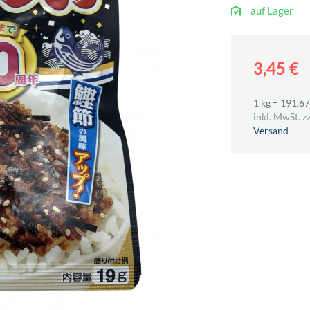
auf Lager
3,45 €
1 kg = 191,67
inkl. MwSt. zz
Versand