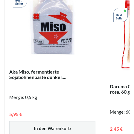
Aka Miso, fermentierte
Sojabohnenpaste dunkel,...
Daruma Gar
rosa, 60 g
Menge: 0,5 kg
Menge: 60 
5,95 €
In den Warenkorb
2,45 €