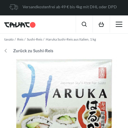
Versandkostenfrei ab 49 € bis 4kg mit DHL oder DPD
tavato
Reis
Sushi-Reis
Haruka Sushi-Reis aus Italien, 1 kg
Zurück zu Sushi-Reis