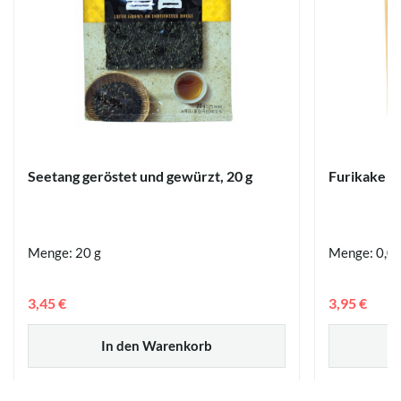
Seetang geröstet und gewürzt, 20 g
Furikake G
Menge: 20 g
Menge: 0,0
3,45 €
3,95 €
In den Warenkorb