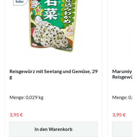
Reisgewürz mit Seetang und Gemüse, 29
Marumiya 
g
Reisgewürz 
Menge: 0,029 kg
Menge: 0,0
3,95 €
3,95 €
In den Warenkorb