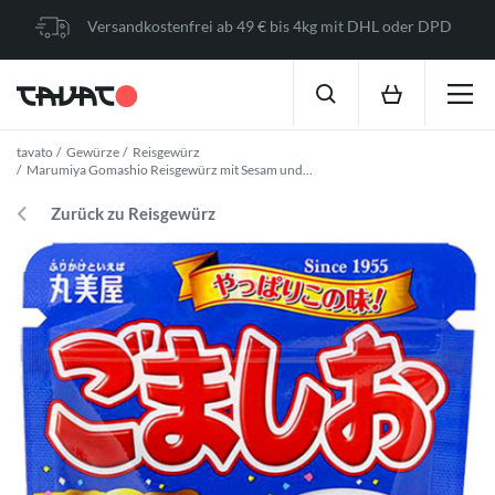
Versandkostenfrei ab 49 € bis 4kg mit DHL oder DPD
tavato
Gewürze
Reisgewürz
Marumiya Gomashio Reisgewürz mit Sesam und...
Zurück zu Reisgewürz