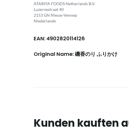
ATARIYA FOODS Netherlands B.V.
Luzernestraat 40
2153 GN Nieuw-Vennep
Niederlande
EAN: 4902820114126
Original Name: 磯香のり ふりかけ
Kunden kauften 