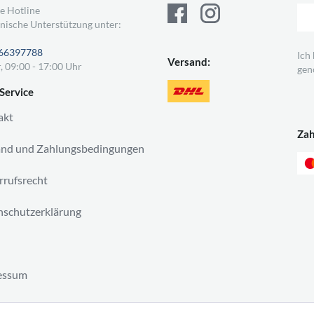
e Hotline
nische Unterstützung unter:
66397788
Ich
Versand:
, 09:00 - 17:00 Uhr
gen
Service
akt
Za
and und Zahlungsbedingungen
rufsrecht
schutzerklärung
essum
ag widerrufen