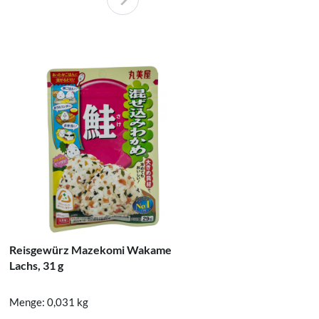
Reisgewürz Mazekomi Wakame
Marumiya
Lachs, 31 g
20 g
Menge: 0,031 kg
Menge: 0