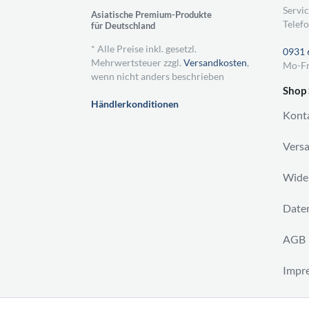
Servic
Asiatische Premium-Produkte
Telefo
für Deutschland
* Alle Preise inkl. gesetzl.
0931 
Mehrwertsteuer zzgl.
Versandkosten
,
Mo-Fr
wenn nicht anders beschrieben
Shop 
Händlerkonditionen
Kont
Vers
Wider
Daten
AGB
Impr
Vertr