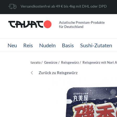
Versandkostenfrei ab 49 € bis 4kg mit DHL oder DPD
Asiatische Premium-Produkte
für Deutschland
Neu
Reis
Nudeln
Basis
Sushi-Zutaten
tavato
Gewürze
Reisgewürz
Reisgewürz mit Nori A
Zurück zu Reisgewürz