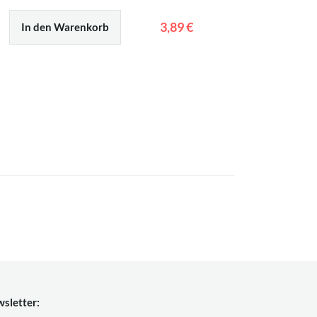
3,89 €
In den Warenkorb
In den
sletter: