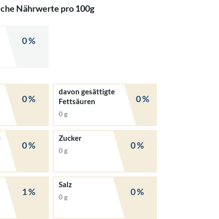
iche Nährwerte pro 100g
0 %
davon gesättigte
0 %
0 %
Fettsäuren
0 g
e
Zucker
0 %
0 %
0 g
Salz
1 %
0 %
0 g