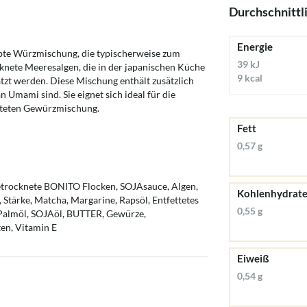
Durchschnittl
Energie
iebte Würzmischung, die typischerweise zum
39 kJ
knete Meeresalgen, die in der japanischen Küche
9 kcal
zt werden. Diese Mischung enthält zusätzlich
n Umami sind. Sie eignet sich ideal für die
eiteten Gewürzmischung.
Fett
0,57 g
Getrocknete BONITO Flocken, SOJAsauce, Algen,
Kohlenhydrat
 Stärke, Matcha, Margarine, Rapsöl, Entfettetes
0,55 g
almöl, SOJAöl, BUTTER, Gewürze,
en, Vitamin E
Eiweiß
0,54 g