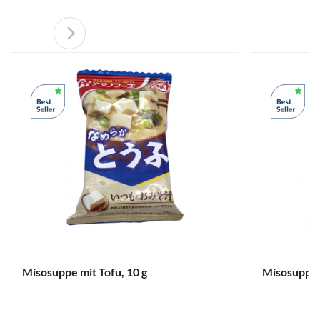
Misosuppe mit Tofu, 10 g
Misosuppe m