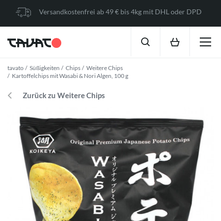
Versandkostenfrei ab 49 € bis 4kg mit DHL oder DPD
tavato
Süßigkeiten
Chips
Weitere Chips
Kartoffelchips mit Wasabi & Nori Algen, 100 g
Zurück zu Weitere Chips