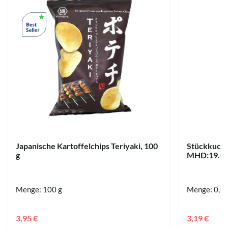
Japanische Kartoffelchips Teriyaki, 100
Stückkuche
g
MHD:19.08
Menge: 100 g
Menge: 0,08
3,95 €
3,19 €