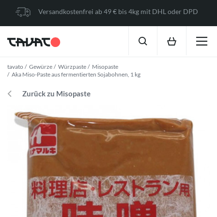
Versandkostenfrei ab 49 € bis 4kg mit DHL oder DPD
tavato
Gewürze
Würzpaste
Misopaste
Aka Miso-Paste aus fermentierten Sojabohnen, 1 kg
Zurück zu Misopaste