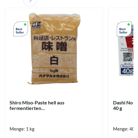
Shiro Miso-Paste hell aus
Dashi No M
fermentierten...
40 g
Menge: 1 kg
Menge: 40 