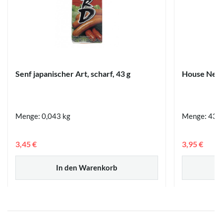
Senf japanischer Art, scharf, 43 g
House Neri 
Menge: 0,043 kg
Menge: 43 
3,45 €
3,95 €
In den Warenkorb