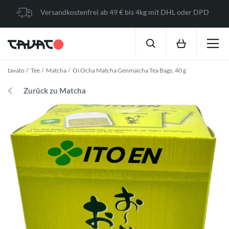
Versandkostenfrei ab 49 € bis 4kg mit DHL oder DPD
tavato
Tee
Matcha
Oi Ocha Matcha Genmaicha Tea Bags, 40 g
Zurück zu Matcha