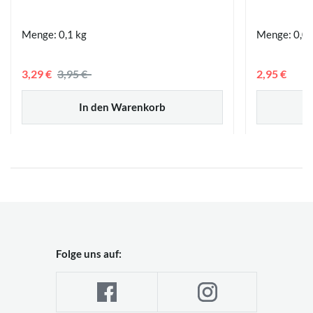
Menge: 0,1 kg
Menge: 0,0
3,29 €
3,95 €
2,95 €
In den Warenkorb
Folge uns auf: