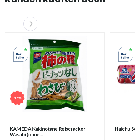
-17%
KAMEDA Kakinotane Reiscracker
Haichu Sof
Wasabi (ohne...