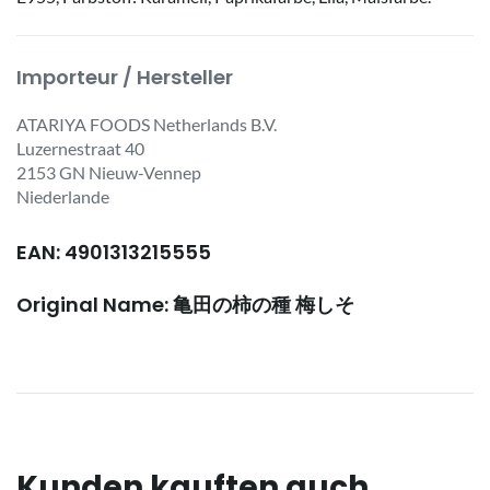
Importeur / Hersteller
ATARIYA FOODS Netherlands B.V.
Luzernestraat 40
2153 GN Nieuw-Vennep
Niederlande
EAN: 4901313215555
Original Name: 亀田の柿の種 梅しそ
Kunden kauften auch