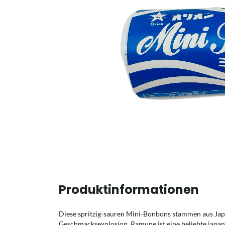
Produktinformationen
Diese spritzig-sauren Mini-Bonbons stammen aus Jap
Geschmacksexplosion. Ramune ist eine beliebte japa