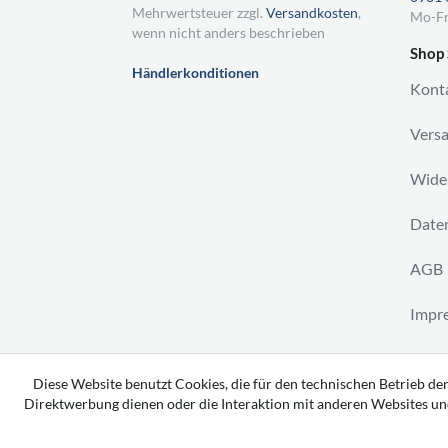
Mehrwertsteuer zzgl.
Versandkosten
,
Mo-Fr
wenn nicht anders beschrieben
Shop 
Händlerkonditionen
Kont
Vers
Wider
Daten
AGB
Impr
Vertr
Diese Website benutzt Cookies, die für den technischen Betrieb der
Direktwerbung dienen oder die Interaktion mit anderen Websites un