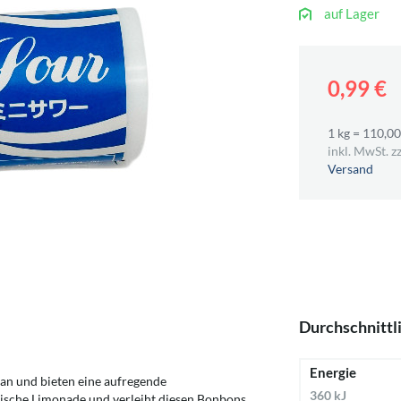
auf Lager
0,99 €
1 kg = 110,00
inkl. MwSt. zz
Versand
Durchschnittl
Energie
an und bieten eine aufregende
360 kJ
nische Limonade und verleiht diesen Bonbons