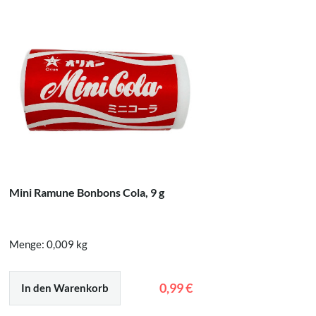
Mini Ramune Bonbons Cola, 9 g
Bonbons 
Menge: 0,009 kg
Menge: 0
0,99 €
In den Warenkorb
In den