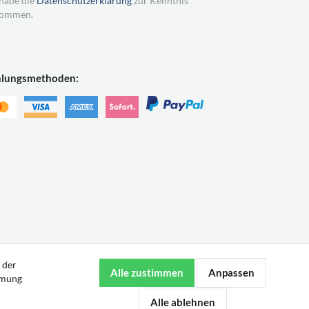
 habe die
Datenschutzerklärung
zur Kenntnis
ommen.
hlungsmethoden:
 der
mmung