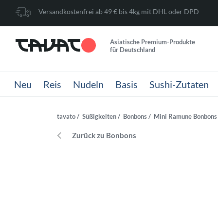
Versandkostenfrei ab 49 € bis 4kg mit DHL oder DPD
Asiatische Premium-Produkte
für Deutschland
Neu
Reis
Nudeln
Basis
Sushi-Zutaten
tavato
Süßigkeiten
Bonbons
Mini Ramune Bonbons S
Zurück zu Bonbons