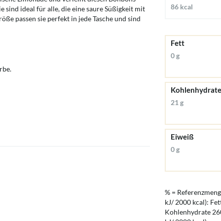
86 kcal
sind ideal für alle, die eine saure Süßigkeit mit
ße passen sie perfekt in jede Tasche und sind
Fett
0 g
rbe.
Kohlenhydrat
21 g
Eiweiß
0 g
% = Referenzmenge
kJ/ 2000 kcal): Fet
Kohlenhydrate 260 