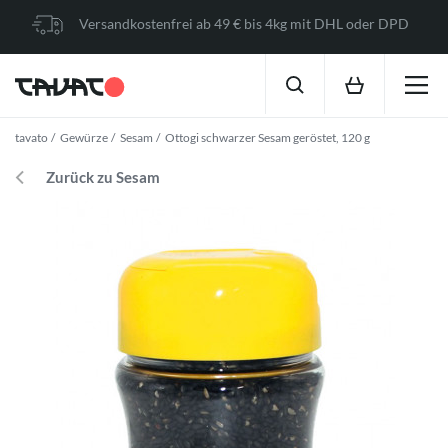
Versandkostenfrei ab 49 € bis 4kg mit DHL oder DPD
tavato
Gewürze
Sesam
Ottogi schwarzer Sesam geröstet, 120 g
Zurück zu Sesam