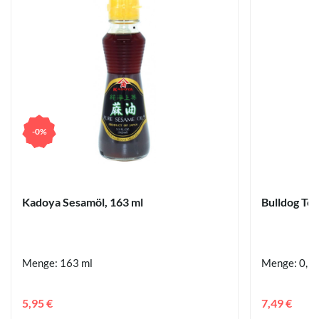
-0%
Kadoya Sesamöl, 163 ml
Bulldog To
Menge: 163 ml
Menge: 0,3 
5,95 €
7,49 €