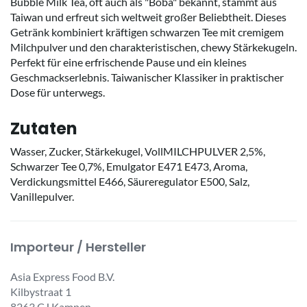
Bubble Milk Tea, oft auch als "Boba" bekannt, stammt aus
Taiwan und erfreut sich weltweit großer Beliebtheit. Dieses
Getränk kombiniert kräftigen schwarzen Tee mit cremigem
Milchpulver und den charakteristischen, chewy Stärkekugeln.
Perfekt für eine erfrischende Pause und ein kleines
Geschmackserlebnis. Taiwanischer Klassiker in praktischer
Dose für unterwegs.
Zutaten
Wasser, Zucker, Stärkekugel, VollMILCHPULVER 2,5%,
Schwarzer Tee 0,7%, Emulgator E471 E473, Aroma,
Verdickungsmittel E466, Säureregulator E500, Salz,
Vanillepulver.
Importeur / Hersteller
Asia Express Food B.V.
Kilbystraat 1
8263 CJ Kampen