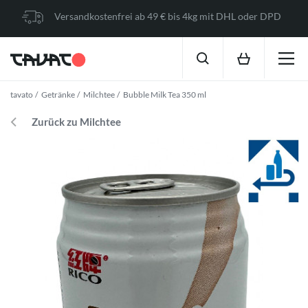
Versandkostenfrei ab 49 € bis 4kg mit DHL oder DPD
tavato
Getränke
Milchtee
Bubble Milk Tea 350 ml
Zurück zu Milchtee