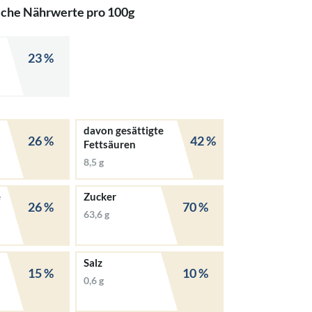
iche Nährwerte pro 100g
23 %
davon gesättigte
26 %
42 %
Fettsäuren
8,5 g
e
Zucker
26 %
70 %
63,6 g
Salz
15 %
10 %
0,6 g