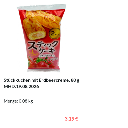
Stückkuchen mit Erdbeercreme, 80 g
Gummy Co
MHD:19.08.2026
Menge: 0,08 kg
Menge: 0
3,19 €