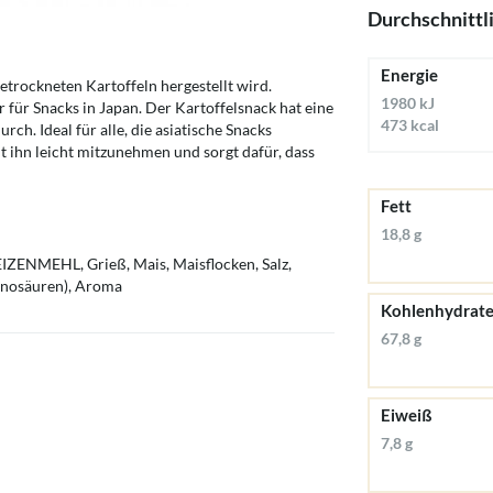
Durchschnittl
Energie
getrockneten Kartoffeln hergestellt wird.
1980 kJ
 für Snacks in Japan. Der Kartoffelsnack hat eine
473 kcal
ch. Ideal für alle, die asiatische Snacks
 ihn leicht mitzunehmen und sorgt dafür, dass
Fett
18,8 g
EIZENMEHL, Grieß, Mais, Maisflocken, Salz,
inosäuren), Aroma
Kohlenhydrat
67,8 g
Eiweiß
7,8 g