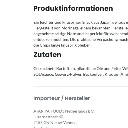
Produktinformationen
Ein leichter und knuspriger Snack aus Japan, der aus 
Hergestellt von Morinaga, einem bekannten Hersteller
angenehme salzige Note und ist perfekt für zwischendur
entdecken möchten. Die praktische Verpackung macht
die Chips lange knusprig bleiben.
Zutaten
Getrocknete Kartoffeln, pflanzliche Öle und Fette, W
SOJAsauce, Gewürz-Pulver, Backpulver, Kräuter (Am
Importeur / Hersteller
ATARIYA FOODS Netherlands B.V.
Luzernestraat 40
2153 GN Nieuw-Vennep