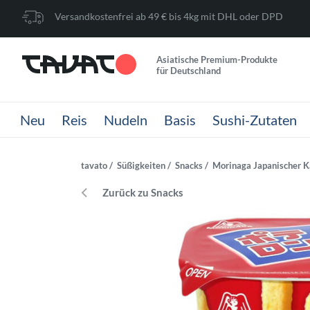
Versandkostenfrei ab 49 € bis 4kg mit DHL oder DPD
Asiatische Premium-Produkte
für Deutschland
Neu
Reis
Nudeln
Basis
Sushi-Zutaten
tavato
Süßigkeiten
Snacks
Morinaga Japanischer Ka
Zurück zu Snacks