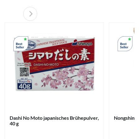
Dashi No Moto japanisches Brühepulver,
Nongshim S
40 g