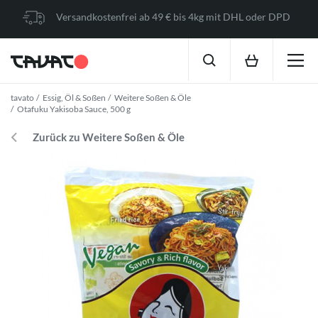
Versandkostenfrei ab 49 € bis 4kg mit DHL oder DPD
tavato
Essig, Öl & Soßen
Weitere Soßen & Öle
Otafuku Yakisoba Sauce, 500 g
Zurück zu Weitere Soßen & Öle