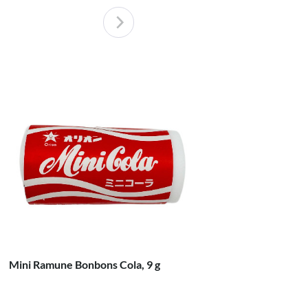
Mini Ramune Bonbons Cola, 9 g
MORI-NU 
g