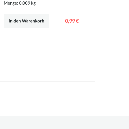
Menge: 0,009 kg
Menge: 0
0,99 €
In den Warenkorb
In den