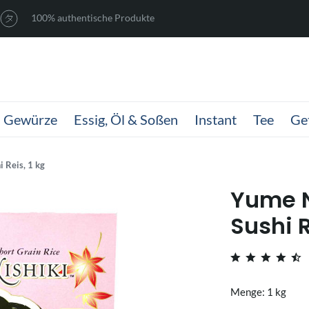
100% authentische Produkte
Gewürze
Essig, Öl & Soßen
Instant
Tee
Ge
 Reis, 1 kg
Yume N
Sushi R
Menge: 1 kg