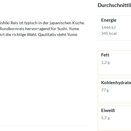
Durchschnittl
Energie
hiki Reis ist typisch in der japanischen Küche.
1444 kJ
r Rundkornreis hervorragend für Sushi. Yume
345 kcal
 Art die richtige Wahl. Qaulitativ steht Yume
Fett
1,2 g
Kohlenhydrat
77 g
Eiweiß
5,7 g