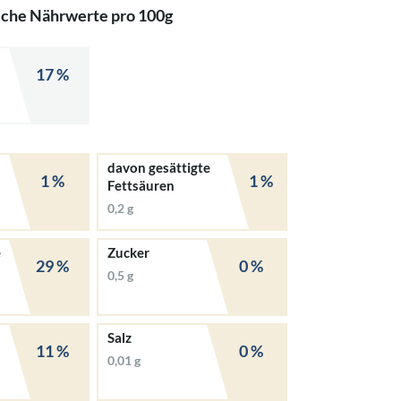
iche Nährwerte pro 100g
17 %
davon gesättigte
1 %
1 %
Fettsäuren
0,2 g
e
Zucker
29 %
0 %
0,5 g
Salz
11 %
0 %
0,01 g