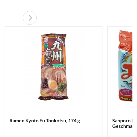
Ramen Kyoto Fu Tonkotsu, 174 g
Sapporo Ic
Geschmack,