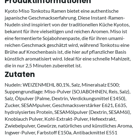
Produktinformationen
Kyoto Miso Tonkotsu Ramen bietet eine authentische
japanische Geschmackserfahrung. Diese Instant-Ramen-
Nudeln sind inspiriert von der traditionellen Küche Kyotos,
bekannt für ihre vielseitigen und reichen Aromen. Miso ist
eine fermentierte Sojabohnenpaste, die für ihren umami-
reichen Geschmack geschätzt wird, während Tonkotsu eine
Brühe auf Knochenbasis ist, die hier auf pflanzlicher Basis
künstlich aromatisiert wird. Ideal für eine schnelle Mahlzeit,
die in nur 2,5 Minuten zubereitet ist.
Zutaten
Nudeln: WEIZENMEHL 80,1%, Salz, Mineralsalz E500;
Suppengrundlage: Miso-Pulver (SOJABOHNEN, Reis, Salz),
Salz, Ölpulver (Palme, Dextrin, Verdickungsmittel E1450),
Zucker, SESAMpulver, Geschmacksverstärker E621, E635,
hydrolysiertes Protein, SESAMölpulver (Dextrin, SESAMöl),
Knoblauch Pulver, Kohl-Extrakt-Pulver, Hefeextrakt,
Zwiebelpulver, Gewürze, natürliches und künstliches Aroma,
Ingwer-Pulver, Farbstoff E150a, Antibackmittel E551