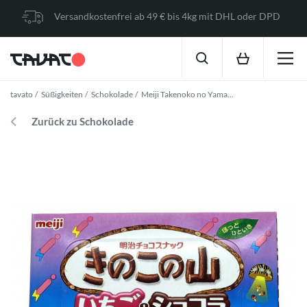
Versandkostenfrei ab 49 € bis 4kg mit DHL oder DPD
tavato
Süßigkeiten
Schokolade
Meiji Takenoko no Yama...
Zurück zu Schokolade